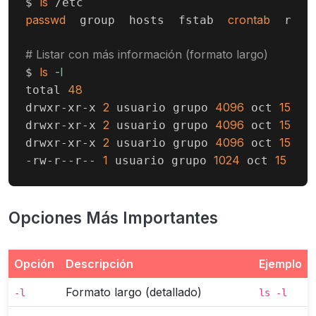
ls
$ 
passwd
crontab
  group  hosts  fstab  
  resol
# Listar con más información (formato largo)
ls
-l
$ 
48
total 
2
4096
15
10
drwxr-xr-x 
 usuario grupo 
 oct 
2
4096
15
10
drwxr-xr-x 
 usuario grupo 
 oct 
2
4096
15
10
drwxr-xr-x 
 usuario grupo 
 oct 
1
1024
15
-rw-r--r-- 
 usuario grupo 
 oct 
 09:
Opciones Más Importantes
Opción
Descripción
Ejemplo
Formato largo (detallado)
-l
ls -l