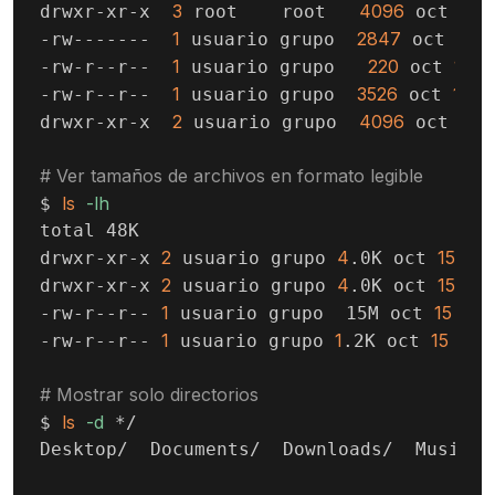
3
4096
10
drwxr-xr-x  
 root    root   
 oct 
 
1
2847
15
1
-rw-------  
 usuario grupo  
 oct 
1
220
10
-rw-r--r--  
 usuario grupo   
 oct 
 0
1
3526
10
-rw-r--r--  
 usuario grupo  
 oct 
 0
2
4096
15
drwxr-xr-x  
 usuario grupo  
 oct 
# Ver tamaños de archivos en formato legible
ls
-lh
$ 
total 48K

2
4
15
10
drwxr-xr-x 
 usuario grupo 
.0K oct 
2
4
15
10
drwxr-xr-x 
 usuario grupo 
.0K oct 
1
15
-rw-r--r-- 
 usuario grupo  15M oct 
 09:
1
1
15
-rw-r--r-- 
 usuario grupo 
.2K oct 
 09:
# Mostrar solo directorios
ls
-d
$ 
 */

Desktop/  Documents/  Downloads/  Music/ 