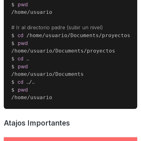
pwd
$ 
/home/usuario

# Ir al directorio padre (subir un nivel)
cd
$ 
 /home/usuario/Documents/proyectos

pwd
$ 
/home/usuario/Documents/proyectos

cd
..
$ 
pwd
$ 
/home/usuario/Documents

cd
..
..
$ 
/
pwd
$ 
/home/usuario
Atajos Importantes