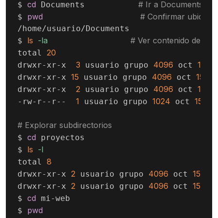
cd
# Ir a Documents
$ 
 Documents           
pwd
# Confirmar ubicaci
$ 
/home/usuario/Documents

ls
-la
# Ver contenido detalla
$ 
20
total 
3
4096
15
1
drwxr-xr-x  
 usuario grupo 
 oct 
15
4096
15
10
drwxr-xr-x 
 usuario grupo 
 oct 
2
4096
15
1
drwxr-xr-x  
 usuario grupo 
 oct 
1
1024
15
10
-rw-r--r--  
 usuario grupo 
 oct 
# Explorar subdirectorios
cd
$ 
 proyectos

ls
-l
$ 
8
total 
2
4096
15
10
drwxr-xr-x 
 usuario grupo 
 oct 
2
4096
15
10
drwxr-xr-x 
 usuario grupo 
 oct 
cd
$ 
 mi-web

pwd
$ 