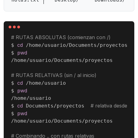
# RUTAS ABSOLUTAS (comienzan con /)
cd
$ 
 /home/usuario/Documents/proyectos

pwd
$ 
/home/usuario/Documents/proyectos

# RUTAS RELATIVAS (sin / al inicio)
cd
$ 
 /home/usuario

pwd
$ 
/home/usuario

cd
# relativa desde usu
$ 
 Documents/proyectos  
pwd
$ 
/home/usuario/Documents/proyectos

# Combinando .. con rutas relativas