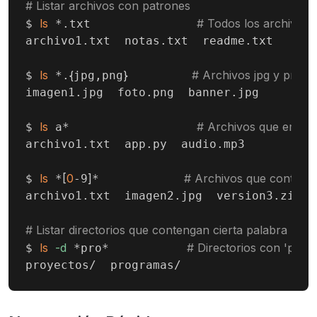
# Listar archivos con patrones
ls
# Todos los archivos .
$ 
 *.txt               
archivo1.txt  notas.txt  readme.txt

ls
{
}
# Archivos jpg y png
$ 
 *.
jpg,png
imagen1.jpg  foto.png  banner.jpg

ls
# Archivos que empie
$ 
 a*                  
archivo1.txt  app.py  audio.mp3

ls
[
0
]
# Archivos que conten
$ 
 *
-9
*            
archivo1.txt  imagen2.jpg  version3.zip

# Listar directorios que contengan cierta palabra
ls
-d
# Directorios con 'pro'
$ 
 *pro*           
proyectos/  programas/