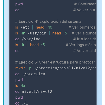
pwd
# Confirmar ubic
cd
# Volver a tu ho
# Ejercicio 4: Exploración del sistema
ls
|
head
-10
# Ver primeros 10 a
 /etc 
ls
-lh
|
head
-5
# Ver algunos pro
 /usr/bin 
cd
# Ir a logs del si
 /var/log              
ls
-lt
|
head
-5
# Ver logs más recien
cd
# Volver al direct
 -                     
# Ejercicio 5: Crear estructura para practicar
mkdir
-p
cd
pwd
ls
-la
cd
pwd
cd
..
..
/