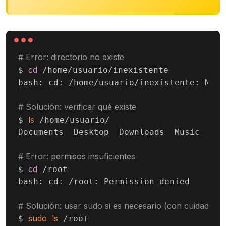
# Error: directorio no existe
cd
$ 
 /home/usuario/inexistente

bash: cd: /home/usuario/inexistente: No s
# Solución: verificar qué existe
ls
$ 
 /home/usuario/

Documents  Desktop  Downloads  Music  Pic
# Error: permisos insuficientes
cd
$ 
 /root

bash: cd: /root: Permission denied

# Solución: usar sudo si es necesario (con cuidado)
sudo
ls
$ 
 /root
