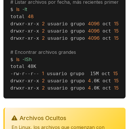
# Listar archivos por fecha, más recientes primero
ls
-lt
$ 
48
total 
2
4096
15
10
drwxr-xr-x 
 usuario grupo 
 oct 
2
4096
15
10
drwxr-xr-x 
 usuario grupo 
 oct 
2
4096
15
10
drwxr-xr-x 
 usuario grupo 
 oct 
# Encontrar archivos grandes
ls
-lSh
$ 
total 48K

1
15
-rw-r--r-- 
 usuario grupo  15M oct 
 09:
2
4
15
10
drwxr-xr-x 
 usuario grupo 
.0K oct 
2
4
15
10
drwxr-xr-x 
 usuario grupo 
.0K oct 
Archivos Ocultos
En Linux, los archivos que comienzan con