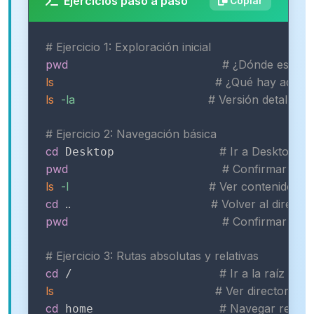
Ejercicios paso a paso
Copiar
# Ejercicio 1: Exploración inicial
pwd
# ¿Dónde estoy?
ls
# ¿Qué hay aquí?
ls
-la
# Versión detallada
# Ejercicio 2: Navegación básica
cd
# Ir a Desktop (si
 Desktop               
pwd
# Confirmar ubic
ls
-l
# Ver contenido
cd
..
# Volver al directo
pwd
# Confirmar que 
# Ejercicio 3: Rutas absolutas y relativas
cd
# Ir a la raíz del 
 /                     
ls
# Ver directorios d
cd
# Navegar relati
 home                  