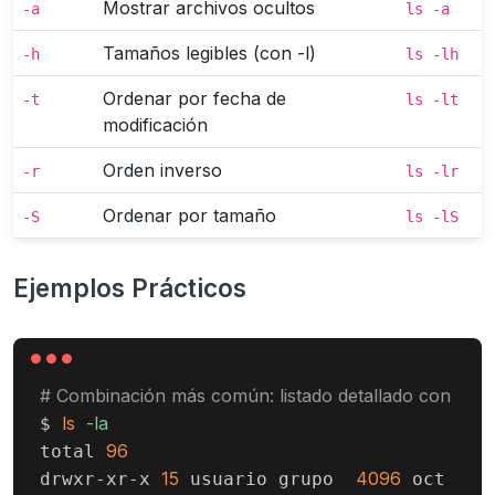
Mostrar archivos ocultos
-a
ls -a
Tamaños legibles (con -l)
-h
ls -lh
Ordenar por fecha de
-t
ls -lt
modificación
Orden inverso
-r
ls -lr
Ordenar por tamaño
-S
ls -lS
Ejemplos Prácticos
# Combinación más común: listado detallado con arch
ls
-la
$ 
96
total 
15
4096
15
1
drwxr-xr-x 
 usuario grupo  
 oct 