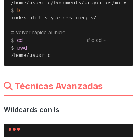
/home/usuario/Documents/proyectos/mi-web

ls
$ 
index.html style.css images/

# Volver rápido al inicio
cd
# o cd ~
$ 
pwd
$ 
/home/usuario
Técnicas Avanzadas
Wildcards con ls