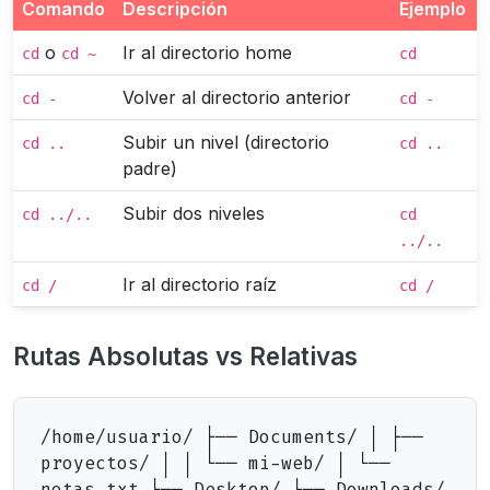
Comando
Descripción
Ejemplo
o
Ir al directorio home
cd
cd ~
cd
Volver al directorio anterior
cd -
cd -
Subir un nivel (directorio
cd ..
cd ..
padre)
Subir dos niveles
cd ../..
cd
../..
Ir al directorio raíz
cd /
cd /
Rutas Absolutas vs Relativas
/home/usuario/ ├── Documents/ │ ├──
proyectos/ │ │ └── mi-web/ │ └──
notas.txt ├── Desktop/ └── Downloads/