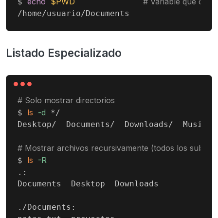
echo
$PWD
# Variable que conti
$ 
/home/usuario/Documents
Listado Especializado
# Solo mostrar directorios
ls
-d
$ 
 */

Desktop/  Documents/  Downloads/  Music/ 
# Mostrar archivos recursivamente (todos los subdire
ls
-R
$ 
.:

Documents  Desktop  Downloads

./Documents:
