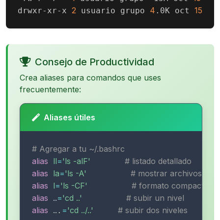
2
4
15
10
drwxr-xr-x 
 usuario grupo 
.0K oct 
Consejo de Productividad
Crea aliases para comandos que uses
frecuentemente:
Aliases útiles
# Agregar a tu ~/.bashrc
alias
ll
=
'ls -alF'
# listado detallado
alias
la
=
'ls -A'
# mostrar archivos ocu
alias
l
=
'ls -CF'
# formato compacto
alias
..
=
'cd ..'
# subir un nivel
alias
..
=
'cd ../..'
# subir dos niveles
.