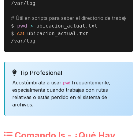
/var/log

# Útil en scripts para saber el directorio de trabajo
pwd
>
$ 
 ubicacion_actual.txt

cat
$ 
 ubicacion_actual.txt

/var/log
Tip Profesional
Acostúmbrate a usar
frecuentemente,
pwd
especialmente cuando trabajas con rutas
relativas o estás perdido en el sistema de
archivos.
Comando ls - ¿Qué Hay