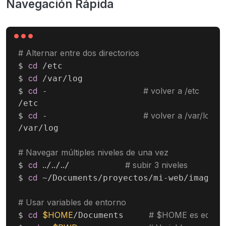
Navegación Rápida
# Alternar entre dos directorios
cd
$ 
 /etc

cd
$ 
 /var/log

cd
# volver a /etc
$ 
 -                   
/etc

cd
# volver a /var/log
$ 
 -                   
/var/log

# Navegar múltiples niveles de una vez
cd
..
..
..
# subir 3 niveles
$ 
/
/
/           
cd
$ 
 ~/Documents/proyectos/mi-web/images 
# Usar variables de entorno
cd
$HOME
# $HOME es equival
$ 
/Documents     