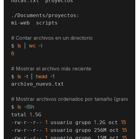
notas.txt  proyectos

./Documents/proyectos:

mi-web  scripts

# Contar archivos en un directorio
ls
|
wc
-l
$ 
6
# Mostrar el archivo más reciente
ls
-t
|
head
-1
$ 
archivo_nuevo.txt

# Mostrar archivos ordenados por tamaño (grandes p
ls
-lSh
$ 
1
total 
.5G

1
1
15
14
-rw-r--r-- 
 usuario grupo 
.2G oct 
:
1
15
13
-rw-r--r-- 
 usuario grupo 256M oct 
:
1
15
12
-rw-r--r-- 
 usuario grupo  15M oct 
: