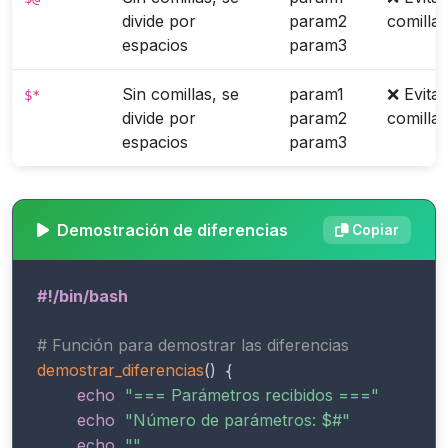
divide por
param2
comillas
espacios
param3
Sin comillas, se
param1
❌ Evitar
$*
divide por
param2
comillas
espacios
param3
Demostración de diferencias
Copiar
#!/bin/bash
# Función para demostrar las diferencias
demostrar_diferencias
(
)
{
echo
"=== Parámetros recibidos ==="
echo
"Número de parámetros: 
$#
"
echo
""