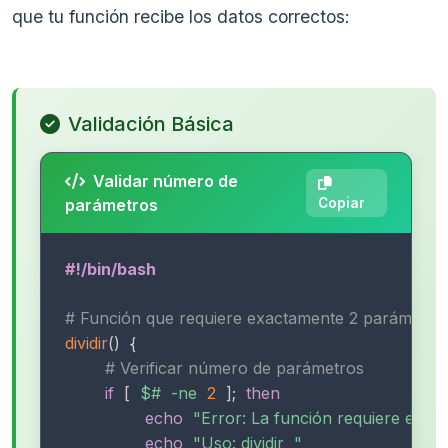
que tu función recibe los datos correctos:
Validación Básica
Validar número de
parámetros
Copiar
#!/bin/bash
# Función que requiere exactamente 2 parámetro
dividir
(
)
{
# Verificar número de parámetros
if
[
$#
-ne
2
]
;
then
echo
"Error: La función requiere exa
echo
"Uso: dividir  "