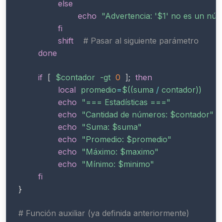
else
echo
"Advertencia: '
$1
' no es un núm
fi
shift
# Pasar al siguiente parámetro
done
if
[
$contador
-gt
0
]
;
then
local
promedio
=
$((
suma 
/
 contador
))
echo
"=== Estadísticas ==="
echo
"Cantidad de números: 
$contador
"
echo
"Suma: 
$suma
"
echo
"Promedio: 
$promedio
"
echo
"Máximo: 
$maximo
"
echo
"Mínimo: 
$minimo
"
fi
}
# Función auxiliar (ya definida anteriormente)