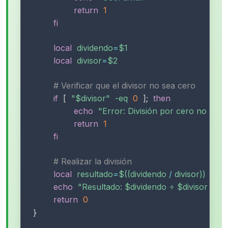
return
1
fi
local
dividendo
=
$1
local
divisor
=
$2
# Verificar que el divisor no sea cero
if
[
"
$divisor
"
-eq
0
]
;
then
echo
"Error: División por cero no perm
return
1
fi
# Realizar la división
local
resultado
=
$((
dividendo 
/
 divisor
))
echo
"Resultado: 
$dividendo
 ÷ 
$divisor
 = 
$r
return
0
}