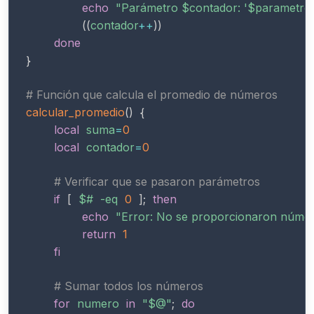
echo
"Parámetro 
$contador
: '
$parametro
((
contador
++
))
done
}
# Función que calcula el promedio de números
calcular_promedio
(
)
{
local
suma
=
0
local
contador
=
0
# Verificar que se pasaron parámetros
if
[
$#
-eq
0
]
;
then
echo
"Error: No se proporcionaron núme
return
1
fi
# Sumar todos los números
for
numero
in
"
$@
"
;
do