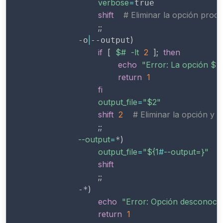
verbose
=
true

shift
# Eliminar la opción proc
;
;
|
)
            -o
--output
if
[
$#
-lt
2
]
;
then
echo
"Error: La opción 
$1
return
1
fi
output_file
=
"
$2
"
shift
2
# Eliminar la opción y s
;
;
--output
=
)
*
output_file
=
"
${1
#
--output=}
"
shift
;
;
)
            -*
echo
"Error: Opción desconocid
return
1