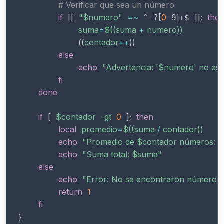
# Verificar que sea un número
if
[
[
"
$numero
"
=~
[
0
]
]
]
;
the
 ^-?
-9
+$ 
suma
=
$((
suma 
+
 numero
))
((
contador
++
))
else
echo
"Advertencia: '
$numero
' no es
fi
done
if
[
$contador
-gt
0
]
;
then
local
promedio
=
$((
suma 
/
 contador
))
echo
"Promedio de 
$contador
 números: 
$
echo
"Suma total: 
$suma
"
else
echo
"Error: No se encontraron números 
return
1
fi
}