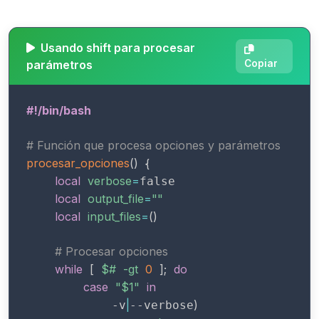
Usando shift para procesar
parámetros
Copiar
#!/bin/bash
# Función que procesa opciones y parámetros
procesar_opciones
(
)
{
local
verbose
=
false

local
output_file
=
""
local
input_files
=
(
)
# Procesar opciones
while
[
$#
-gt
0
]
;
do
case
"
$1
"
in
|
)
            -v
--verbose