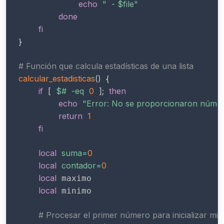
echo
"  - 
$file
"
done
fi
}
# Función que calcula estadísticas de una lista
calcular_estadisticas
(
)
{
if
[
$#
-eq
0
]
;
then
echo
"Error: No se proporcionaron núme
return
1
fi
local
suma
=
0
local
contador
=
0
local
 maximo

local
 minimo

# Procesar el primer número para inicializar mi