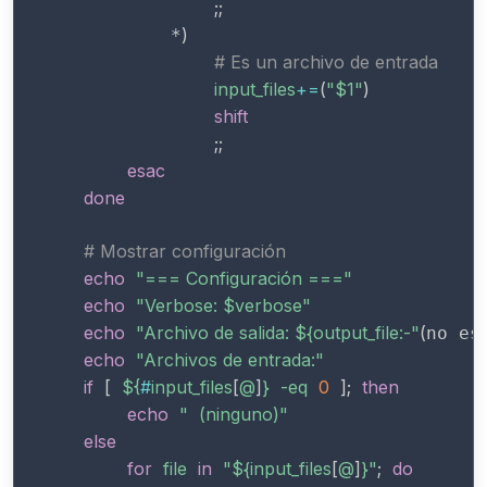
;
;
)
            *
# Es un archivo de entrada
input_files
+=
(
"
$1
"
)
shift
;
;
esac
done
# Mostrar configuración
echo
"=== Configuración ==="
echo
"Verbose: 
$verbose
"
echo
"Archivo de salida: ${output_file:-"
(
no es
echo
"Archivos de entrada:"
if
[
${
#
input_files
[
@
]
}
-eq
0
]
;
then
echo
"  (ninguno)"
else
for
file
in
"
${input_files
[
@
]
}
"
;
do