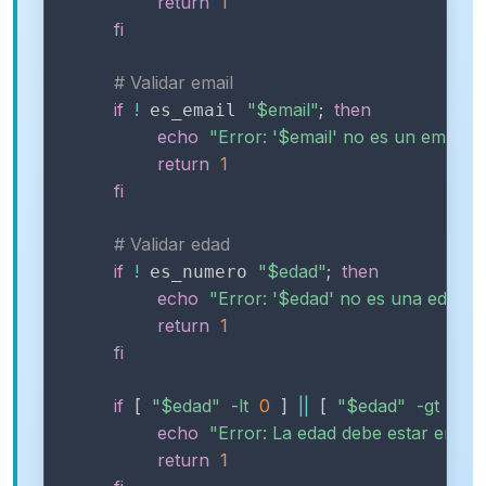
return
1
fi
# Validar email
if
!
"
$email
"
;
then
 es_email 
echo
"Error: '
$email
' no es un email vá
return
1
fi
# Validar edad
if
!
"
$edad
"
;
then
 es_numero 
echo
"Error: '
$edad
' no es una edad vá
return
1
fi
if
[
"
$edad
"
-lt
0
]
||
[
"
$edad
"
-gt
120
echo
"Error: La edad debe estar entre
return
1