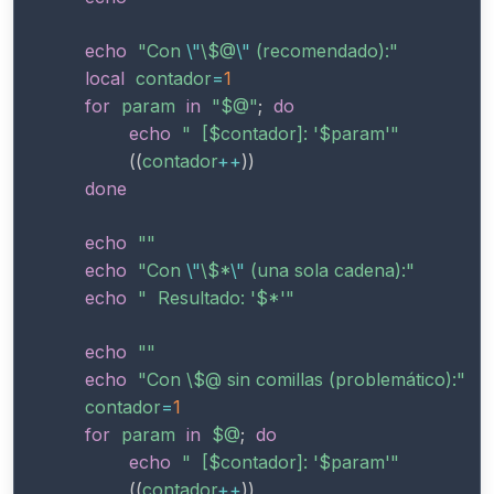
echo
"Con 
\"
\
$@
\"
 (recomendado):"
local
contador
=
1
for
param
in
"
$@
"
;
do
echo
"  [
$contador
]: '
$param
'"
((
contador
++
))
done
echo
""
echo
"Con 
\"
\
$*
\"
 (una sola cadena):"
echo
"  Resultado: '
$*
'"
echo
""
echo
"Con \
$@
 sin comillas (problemático):"
contador
=
1
for
param
in
$@
;
do
echo
"  [
$contador
]: '
$param
'"
((
contador
++
))