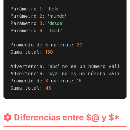
1
'hola'
Parámetro 
: 
2
'mundo'
Parámetro 
: 
3
'desde'
Parámetro 
: 
4
'bash'
Parámetro 
: 
5
30
Promedio de 
 números: 
150
Suma total: 
'abc'
Advertencia: 
 no es un número válido, 
'xyz'
Advertencia: 
 no es un número válido, 
3
15
Promedio de 
 números: 
45
Suma total: 
Diferencias entre $@ y $*