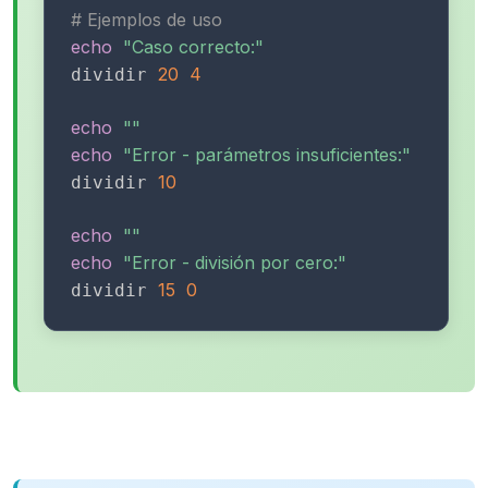
# Ejemplos de uso
echo
"Caso correcto:"
20
4
dividir 
echo
""
echo
"Error - parámetros insuficientes:"
10
dividir 
echo
""
echo
"Error - división por cero:"
15
0
dividir 