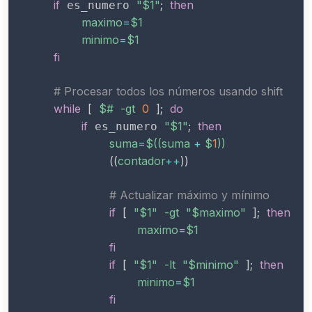
if
"
$1
"
;
then
 es_numero 
maximo
=
$1
minimo
=
$1
fi
# Procesar todos los números usando shift
while
[
$#
-gt
0
]
;
do
if
"
$1
"
;
then
 es_numero 
suma
=
$((
suma 
+
 $
1
))
((
contador
++
))
# Actualizar máximo y mínimo
if
[
"
$1
"
-gt
"
$maximo
"
]
;
then
maximo
=
$1
fi
if
[
"
$1
"
-lt
"
$minimo
"
]
;
then
minimo
=
$1
fi