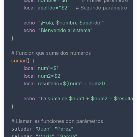
local
apellido
=
"
$2
"
# Segundo parámetro
echo
"¡Hola, 
$nombre
$apellido
!"
echo
"Bienvenido al sistema"
}
# Función que suma dos números
sumar
(
)
{
local
num1
=
$1
local
num2
=
$2
local
resultado
=
$((
num1 
+
 num2
))
echo
"La suma de 
$num1
 + 
$num2
 = 
$resultad
}
# Llamar las funciones con parámetros
"Juan"
"Pérez"
saludar 
"María"
"García"
saludar 