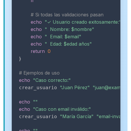
fi
# Si todas las validaciones pasan
echo
"✓ Usuario creado exitosamente:"
echo
"  Nombre: 
$nombre
"
echo
"  Email: 
$email
"
echo
"  Edad: 
$edad
 años"
return
0
}
# Ejemplos de uso
echo
"Caso correcto:"
"Juan Pérez"
"juan@example.
crear_usuario 
echo
""
echo
"Caso con email inválido:"
"María García"
"email-invalido
crear_usuario 
echo
""