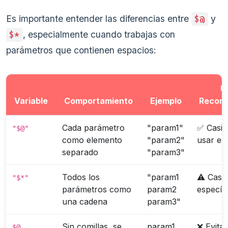
Es importante entender las diferencias entre
y
$@
, especialmente cuando trabajas con
$*
parámetros que contienen espacios:
U
Variable
Comportamiento
Ejemplo
Recom
Cada parámetro
"param1"
✅ Casi 
"$@"
como elemento
"param2"
usar es
separado
"param3"
Todos los
"param1
⚠️ Caso
"$*"
parámetros como
param2
específ
una cadena
param3"
Sin comillas, se
param1
❌ Evitar
$@