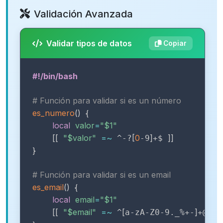
Validación Avanzada
Validar tipos de datos
Copiar
#!/bin/bash
# Función para validar si es un número
es_numero
(
)
{
local
valor
=
"
$1
"
[
[
"
$valor
"
=~
[
0
]
]
]
 ^-?
-9
+$ 
}
# Función para validar si es un email
es_email
(
)
{
local
email
=
"
$1
"
[
[
"
$email
"
=~
[
]
[
 ^
a-zA-Z0-9._%+-
+@
a-