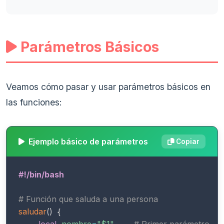
Parámetros Básicos
Veamos cómo pasar y usar parámetros básicos en
las funciones:
Ejemplo básico de parámetros
Copiar
#!/bin/bash
# Función que saluda a una persona
saludar
(
)
{
local
nombre
=
"
$1
"
# Primer parámetro