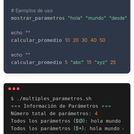
# Ejemplos de uso
"hola"
"mundo"
"desde"
"
mostrar_parametros 
echo
""
10
20
30
40
50
calcular_promedio 
echo
""
5
"abc"
15
"xyz"
25
calcular_promedio 
==
=
==
=
 Información de Parámetros 
4
Número total de parámetros: 
(
$@
)
Todos los parámetros 
: hola mundo des
(
$*
)
Todos los parámetros 
: hola mundo des