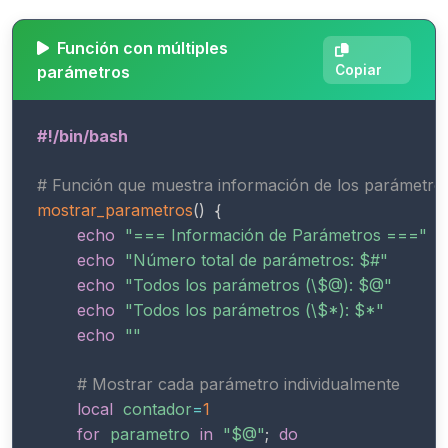
Función con múltiples
parámetros
Copiar
#!/bin/bash
# Función que muestra información de los parámetro
mostrar_parametros
(
)
{
echo
"=== Información de Parámetros ==="
echo
"Número total de parámetros: 
$#
"
echo
"Todos los parámetros (\
$@
): 
$@
"
echo
"Todos los parámetros (\
$*
): 
$*
"
echo
""
# Mostrar cada parámetro individualmente
local
contador
=
1
for
parametro
in
"
$@
"
;
do