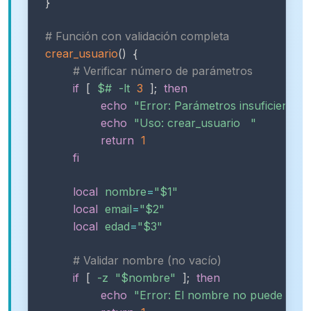
}
# Función con validación completa
crear_usuario
(
)
{
# Verificar número de parámetros
if
[
$#
-lt
3
]
;
then
echo
"Error: Parámetros insuficientes"
echo
"Uso: crear_usuario   "
return
1
fi
local
nombre
=
"
$1
"
local
email
=
"
$2
"
local
edad
=
"
$3
"
# Validar nombre (no vacío)
if
[
-z
"
$nombre
"
]
;
then
echo
"Error: El nombre no puede esta