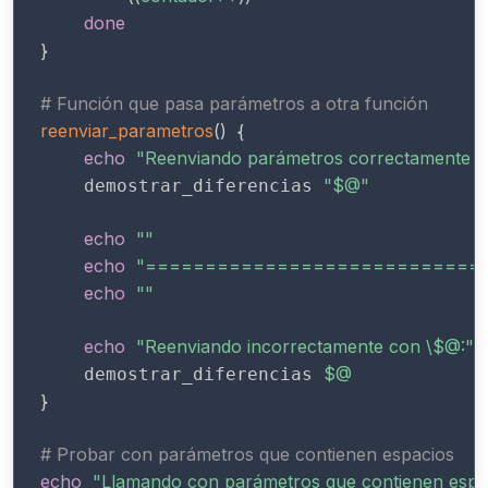
done
}
# Función que pasa parámetros a otra función
reenviar_parametros
(
)
{
echo
"Reenviando parámetros correctamente c
"
$@
"
    demostrar_diferencias 
echo
""
echo
"============================
echo
""
echo
"Reenviando incorrectamente con \
$@
:"
$@
    demostrar_diferencias 
}
# Probar con parámetros que contienen espacios
echo
"Llamando con parámetros que contienen espa