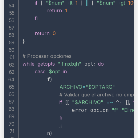
if
[
"
$num
"
-lt
1
]
||
[
"
$num
"
-gt
100
return
1
fi
return
0
}
# Procesar opciones
while
getopts
":f:n:d:qh"
;
do
 opt
case
$opt
in
)
        f
ARCHIVO
=
"
$OPTARG
"
# Validar que el archivo no empi
if
[
[
"
$ARCHIVO
"
=~
]
]
;
t
 ^- 
"f"
"El no
                error_opcion 
fi
;
;
)
        n