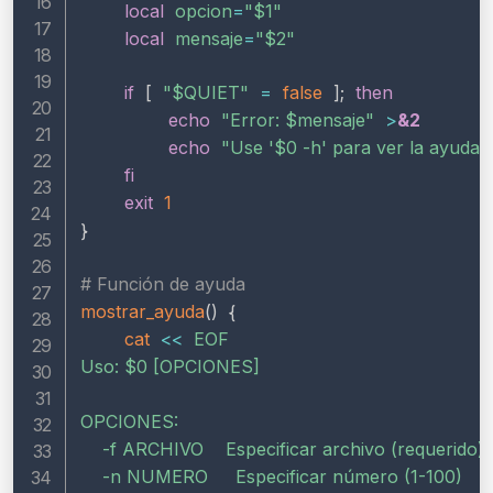
local
opcion
=
"
$1
"
local
mensaje
=
"
$2
"
if
[
"
$QUIET
"
=
false
]
;
then
echo
"Error: 
$mensaje
"
>
&2
echo
"Use '
$0
 -h' para ver la ayuda"
fi
exit
1
}
# Función de ayuda
mostrar_ayuda
(
)
{
cat
<<
EOF

Uso: 
$0
 [OPCIONES]

OPCIONES:

    -f ARCHIVO    Especificar archivo (requerido)

    -n NUMERO     Especificar número (1-100)
