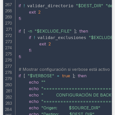
if
!
"
$DEST_DIR
"
"des
 validar_directorio 
exit
2
fi
if
[
-n
"
$EXCLUDE_FILE
"
]
;
then
if
!
"
$EXCLUDE_
 validar_exclusiones 
exit
2
fi
fi
# Mostrar configuración si verbose está activo
if
[
"
$VERBOSE
"
=
true
]
;
then
echo
""
echo
"=========================
echo
"          CONFIGURACIÓN DE BACKUP 
echo
"=========================
echo
"Origen:         
$SOURCE_DIR
"
echo
"Destino:        
$DEST_DIR
"