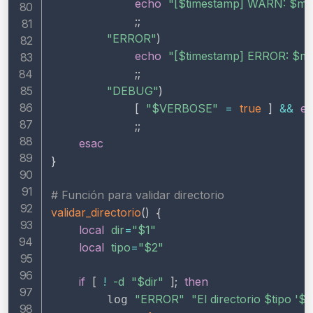
echo
"[
$timestamp
] WARN: 
$me
;
;
"ERROR"
)
echo
"[
$timestamp
] ERROR: 
$me
;
;
"DEBUG"
)
[
"
$VERBOSE
"
=
true
]
&&
e
;
;
esac
}
# Función para validar directorio
validar_directorio
(
)
{
local
dir
=
"
$1
"
local
tipo
=
"
$2
"
if
[
!
-d
"
$dir
"
]
;
then
"ERROR"
"El directorio 
$tipo
 '
$d
        log 