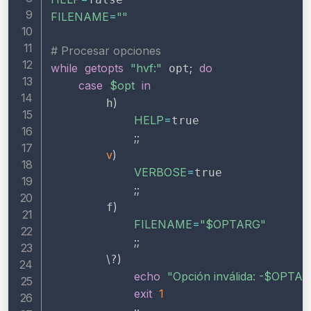
FILENAME
=
""
# Procesar opciones
while
getopts
"hvf:"
;
do
 opt
case
$opt
in
)
        h
HELP
=
true

;
;
v
)
VERBOSE
=
true

;
;
)
        f
FILENAME
=
"
$OPTARG
"
;
;
\
)
?
echo
"Opción inválida: -
$OPTAR
exit
1