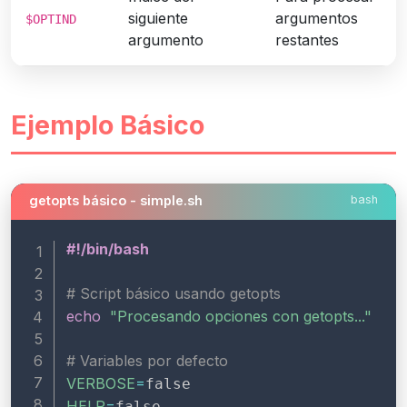
siguiente
argumentos
$OPTIND
argumento
restantes
Ejemplo Básico
getopts básico - simple.sh
bash
#!/bin/bash
# Script básico usando getopts
echo
"Procesando opciones con getopts..."
# Variables por defecto
VERBOSE
=
HELP
=