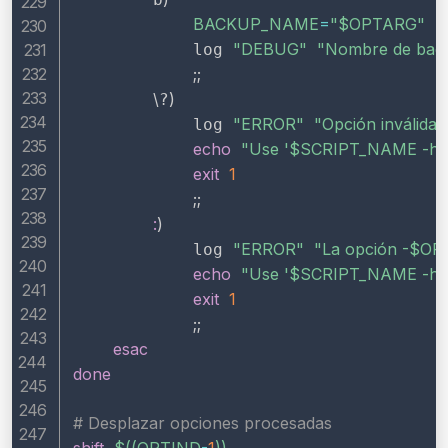
BACKUP_NAME
=
"
$OPTARG
"
"DEBUG"
"Nombre de back
            log 
;
;
\
)
?
"ERROR"
"Opción inválida: 
            log 
echo
"Use '
$SCRIPT_NAME
 -h'
exit
1
;
;
:
)
"ERROR"
"La opción -
$OP
            log 
echo
"Use '
$SCRIPT_NAME
 -h'
exit
1
;
;
esac
done
# Desplazar opciones procesadas