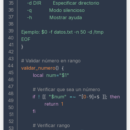
    -d DIR        Especificar directorio

    -q            Modo silencioso

    -h            Mostrar ayuda

Ejemplo: 
$0
 -f datos.txt -n 50 -d /tmp

EOF
}
# Validar número en rango
validar_numero
(
)
{
local
num
=
"
$1
"
# Verificar que sea un número
if
!
[
[
"
$num
"
=~
[
0
]
]
]
;
then
 ^
-9
+$ 
return
1
fi
# Verificar rango