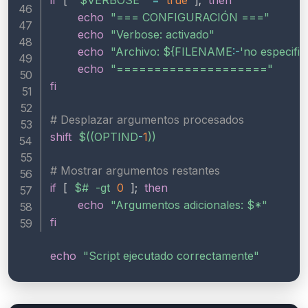
if
[
"
$VERBOSE
"
=
true
]
;
then
echo
"=== CONFIGURACIÓN ==="
echo
"Verbose: activado"
echo
"Archivo: 
${FILENAME
:-
'no especific
echo
"===================="
fi
# Desplazar argumentos procesados
shift
$((
OPTIND
-
1
))
# Mostrar argumentos restantes
if
[
$#
-gt
0
]
;
then
echo
"Argumentos adicionales: 
$*
"
fi
echo
"Script ejecutado correctamente"