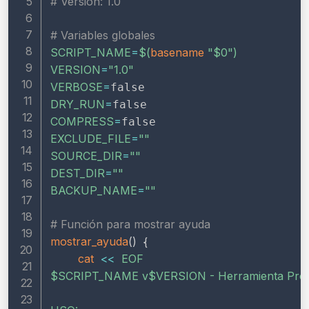
# Versión: 1.0
# Variables globales
SCRIPT_NAME
=
$(
basename
"
$0
"
)
VERSION
=
"1.0"
VERBOSE
=
DRY_RUN
=
COMPRESS
=
EXCLUDE_FILE
=
""
SOURCE_DIR
=
""
DEST_DIR
=
""
BACKUP_NAME
=
""
# Función para mostrar ayuda
mostrar_ayuda
(
)
{
cat
<<
$SCRIPT_NAME
 v
$VERSION
 - Herramienta Prof