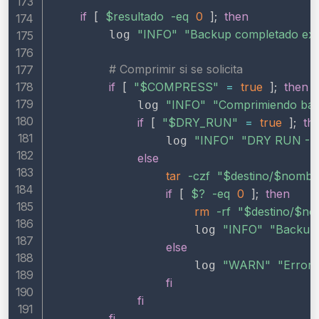
if
[
$resultado
-eq
0
]
;
then
"INFO"
"Backup completado exi
        log 
# Comprimir si se solicita
if
[
"
$COMPRESS
"
=
true
]
;
then
"INFO"
"Comprimiendo bac
            log 
if
[
"
$DRY_RUN
"
=
true
]
;
th
"INFO"
"DRY RUN - Se
                log 
else
tar
-czf
"
$destino
/
$nombr
if
[
$?
-eq
0
]
;
then
rm
-rf
"
$destino
/
$no
"INFO"
"Backup
                    log 
else
"WARN"
"Error 
                    log 
fi
fi
fi