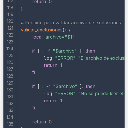
return
0
}
# Función para validar archivo de exclusiones
validar_exclusiones
(
)
{
local
archivo
=
"
$1
"
if
[
!
-f
"
$archivo
"
]
;
then
"ERROR"
"El archivo de exclusio
        log 
return
1
fi
if
[
!
-r
"
$archivo
"
]
;
then
"ERROR"
"No se puede leer el a
        log 
return
1
fi
return
0