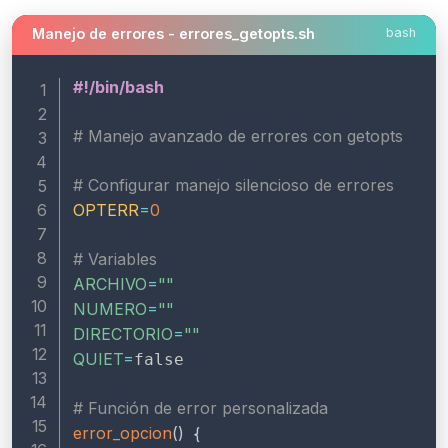
Manejo de errores - errores_getopts.sh
bash
#!/bin/bash
# Manejo avanzado de errores con getopts
# Configurar manejo silencioso de errores
OPTERR
=
0
# Variables
ARCHIVO
=
""
NUMERO
=
""
DIRECTORIO
=
""
QUIET
=
false

# Función de error personalizada
error_opcion
(
)
{