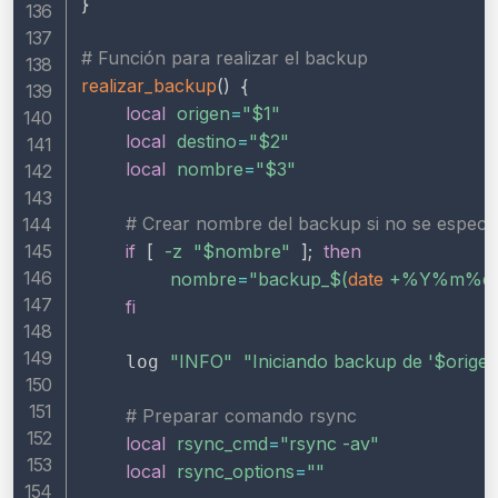
}
# Función para realizar el backup
realizar_backup
(
)
{
local
origen
=
"
$1
"
local
destino
=
"
$2
"
local
nombre
=
"
$3
"
# Crear nombre del backup si no se especif
if
[
-z
"
$nombre
"
]
;
then
nombre
=
"backup_
$(
date
 +%Y%m%d
fi
"INFO"
"Iniciando backup de '
$orige
    log 
# Preparar comando rsync
local
rsync_cmd
=
"rsync -av"
local
rsync_options
=
""