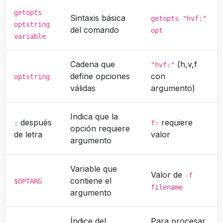
getopts
Sintaxis básica
getopts "hvf:"
optstring
del comando
opt
variable
Cadena que
(h,v,f
"hvf:"
define opciones
con
optstring
válidas
argumento)
Indica que la
después
requiere
:
f:
opción requiere
de letra
valor
argumento
Variable que
Valor de
-f
contiene el
$OPTARG
filename
argumento
Índice del
Para procesar