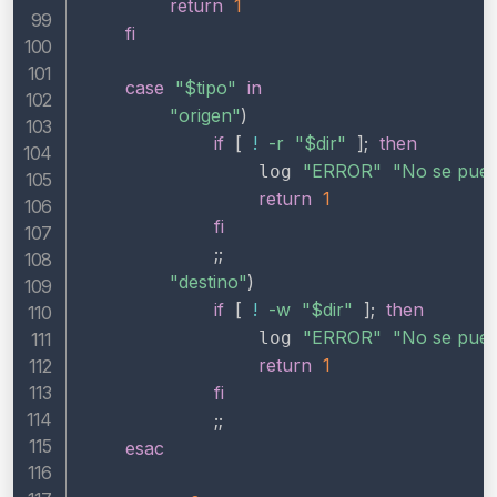
return
1
fi
case
"
$tipo
"
in
"origen"
)
if
[
!
-r
"
$dir
"
]
;
then
"ERROR"
"No se puede
                log 
return
1
fi
;
;
"destino"
)
if
[
!
-w
"
$dir
"
]
;
then
"ERROR"
"No se puede
                log 
return
1
fi
;
;
esac