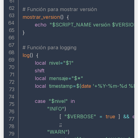
# Función para mostrar versión
mostrar_version
(
)
{
echo
"
$SCRIPT_NAME
 versión 
$VERSION
}
# Función para logging
log
(
)
{
local
nivel
=
"
$1
"
shift
local
mensaje
=
"
$*
"
local
timestamp
=
$(
date
'+%Y-%m-%d %H
case
"
$nivel
"
in
"INFO"
)
[
"
$VERBOSE
"
=
true
]
&&
e
;
;
"WARN"
)