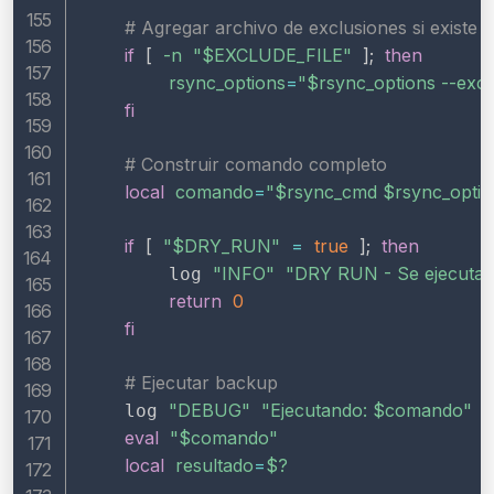
# Agregar archivo de exclusiones si existe
if
[
-n
"
$EXCLUDE_FILE
"
]
;
then
rsync_options
=
"
$rsync_options
 --exc
fi
# Construir comando completo
local
comando
=
"
$rsync_cmd
$rsync_optio
if
[
"
$DRY_RUN
"
=
true
]
;
then
"INFO"
"DRY RUN - Se ejecutarí
        log 
return
0
fi
# Ejecutar backup
"DEBUG"
"Ejecutando: 
$comando
"
    log 
eval
"
$comando
"
local
resultado
=
$?