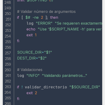
shift
$((
OPTIND
-
1
))
# Validar número de argumentos
if
[
$#
-ne
2
]
;
then
"ERROR"
"Se requieren exactament
    log 
echo
"Use '
$SCRIPT_NAME
 -h' para ver 
exit
1
fi
SOURCE_DIR
=
"
$1
"
DEST_DIR
=
"
$2
"
# Validaciones
"INFO"
"Validando parámetros..."
log 
if
!
"
$SOURCE_DIR
"
"
 validar_directorio 
exit
2
fi