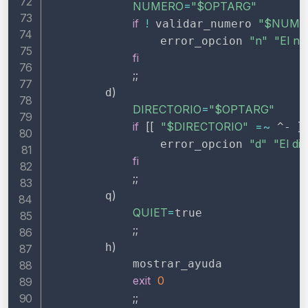
NUMERO
=
"
$OPTARG
"
if
!
"
$NUME
 validar_numero 
"n"
"El nú
                error_opcion 
fi
;
;
)
        d
DIRECTORIO
=
"
$OPTARG
"
if
[
[
"
$DIRECTORIO
"
=~
]
]
 ^- 
"d"
"El di
                error_opcion 
fi
;
;
)
        q
QUIET
=
true

;
;
)
        h
            mostrar_ayuda

exit
0
;
;