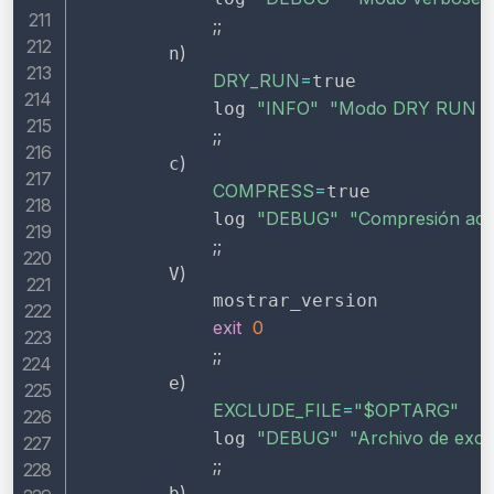
;
;
)
        n
DRY_RUN
=
true

"INFO"
"Modo DRY RUN act
            log 
;
;
)
        c
COMPRESS
=
true

"DEBUG"
"Compresión act
            log 
;
;
)
        V
            mostrar_version

exit
0
;
;
)
        e
EXCLUDE_FILE
=
"
$OPTARG
"
"DEBUG"
"Archivo de excl
            log 
;
;
)
        b