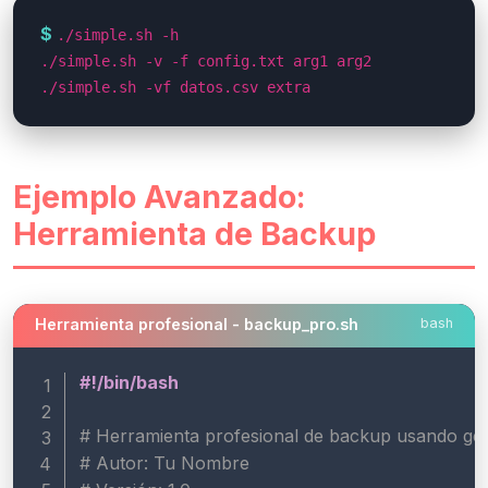
./simple.sh -h
./simple.sh -v -f config.txt arg1 arg2
./simple.sh -vf datos.csv extra
Ejemplo Avanzado:
Herramienta de Backup
Herramienta profesional - backup_pro.sh
bash
#!/bin/bash
# Herramienta profesional de backup usando ge
# Autor: Tu Nombre