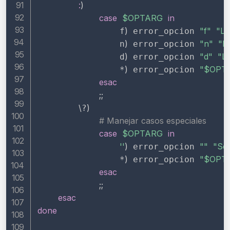
:
)
case
$OPTARG
in
)
"f"
"La
                f
 error_opcion 
)
"n"
"L
                n
 error_opcion 
)
"d"
"La
                d
 error_opcion 
)
"
$OPT
                *
 error_opcion 
esac
;
;
\
)
?
# Manejar casos especiales
case
$OPTARG
in
''
)
""
"Se 
 error_opcion 
)
"
$OPT
                *
 error_opcion 
esac
;
;
esac
done