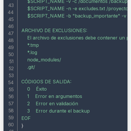
$SCRIPT_NAME
 -v -c /documentos /backup

$SCRIPT_NAME
 -n -e excludes.txt /proyecto 
$SCRIPT_NAME
 -b "backup_importante" -v -c
ARCHIVO DE EXCLUSIONES:

    El archivo de exclusiones debe contener un pat
    *.tmp

    *.log

    node_modules/

    .git/

CÓDIGOS DE SALIDA:

    0    Éxito

    1    Error en argumentos

    2    Error en validación

    3    Error durante el backup

EOF
}