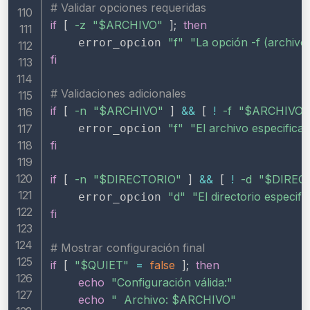
# Validar opciones requeridas
if
[
-z
"
$ARCHIVO
"
]
;
then
"f"
"La opción -f (archivo
    error_opcion 
fi
# Validaciones adicionales
if
[
-n
"
$ARCHIVO
"
]
&&
[
!
-f
"
$ARCHIVO
"
"f"
"El archivo especificad
    error_opcion 
fi
if
[
-n
"
$DIRECTORIO
"
]
&&
[
!
-d
"
$DIREC
"d"
"El directorio especifi
    error_opcion 
fi
# Mostrar configuración final
if
[
"
$QUIET
"
=
false
]
;
then
echo
"Configuración válida:"
echo
"  Archivo: 
$ARCHIVO
"