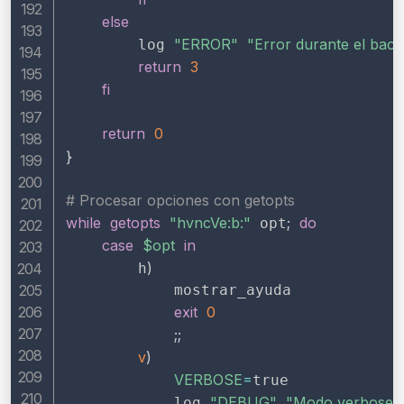
else
"ERROR"
"Error durante el back
        log 
return
3
fi
return
0
}
# Procesar opciones con getopts
while
getopts
"hvncVe:b:"
;
do
 opt
case
$opt
in
)
        h
            mostrar_ayuda

exit
0
;
;
v
)
VERBOSE
=
true

"DEBUG"
"Modo verbose a
            log 