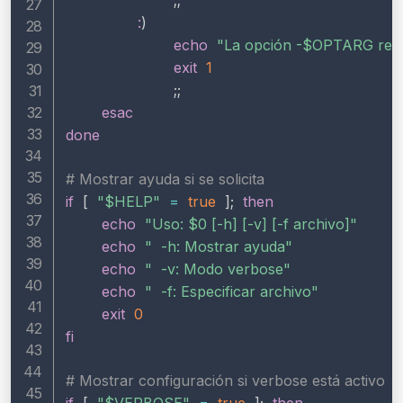
;
;
:
)
echo
"La opción -
$OPTARG
 req
exit
1
;
;
esac
done
# Mostrar ayuda si se solicita
if
[
"
$HELP
"
=
true
]
;
then
echo
"Uso: 
$0
 [-h] [-v] [-f archivo]"
echo
"  -h: Mostrar ayuda"
echo
"  -v: Modo verbose"
echo
"  -f: Especificar archivo"
exit
0
fi
# Mostrar configuración si verbose está activo