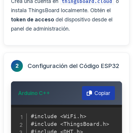
Crea una cuenta en
o
thingsboard.cloud
instala ThingsBoard localmente. Obtén el
token de acceso
del dispositivo desde el
panel de administración.
Configuración del Código ESP32
2
Arduino C++
Copiar
#include <WiFi.h>

#include <ThingsBoard.h>

#include <DHT.h>
