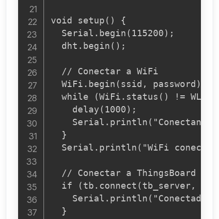
void setup() {

  Serial.begin(115200);

  dht.begin();

  // Conectar a WiFi

  WiFi.begin(ssid, password);

  while (WiFi.status() != WL_CON
    delay(1000);

    Serial.println("Conectando a
  }

  Serial.println("WiFi conectado
  // Conectar a ThingsBoard

  if (tb.connect(tb_server, toke
    Serial.println("Conectado a
  }
