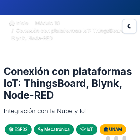
Inicio
Módulo 10
Conexión con plataformas IoT: ThingsBoard,
Blynk, Node-RED
Módulo 10
Conexión con plataformas
IoT: ThingsBoard, Blynk,
Node-RED
Integración con la Nube y IoT
ESP32
Mecatrónica
IoT
UNAM