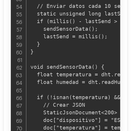
  // Enviar datos cada 10 segund
  static unsigned long lastSend 
  if (millis() - lastSend > 1000
    sendSensorData();

    lastSend = millis();

  }

}

void sendSensorData() {

  float temperatura = dht.readT
  float humedad = dht.readHumidi
  if (!isnan(temperatura) && !i
    // Crear JSON

    StaticJsonDocument<200> doc;
    doc["dispositivo"] = "ESP32-
    doc["temperatura"] = tempera