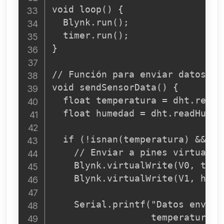
void loop() {

  Blynk.run();

  timer.run();

}

// Función para enviar datos del
void sendSensorData() {

  float temperatura = dht.readT
  float humedad = dht.readHumidi
  if (!isnan(temperatura) && !i
    // Enviar a pines virtuales

    Blynk.virtualWrite(V0, tempe
    Blynk.virtualWrite(V1, humed
    Serial.printf("Datos enviad
                  temperatura, h