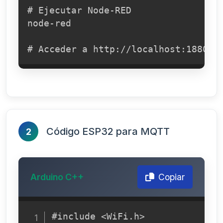
# Ejecutar Node-RED

node-red

# Acceder a http://localhost:1880
Código ESP32 para MQTT
2
Arduino C++
Copiar
#include <WiFi.h>
