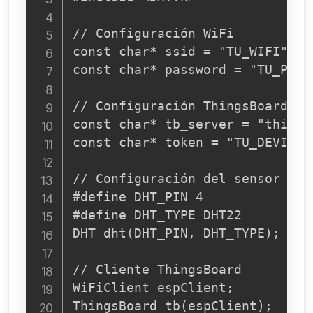
// Configuración WiFi

const char* ssid = "TU_WIFI";

const char* password = "TU_PASSW
// Configuración ThingsBoard

const char* tb_server = "things
const char* token = "TU_DEVICE_T
// Configuración del sensor DHT2
#define DHT_PIN 4

#define DHT_TYPE DHT22

DHT dht(DHT_PIN, DHT_TYPE);

// Cliente ThingsBoard

WiFiClient espClient;

ThingsBoard tb(espClient);
