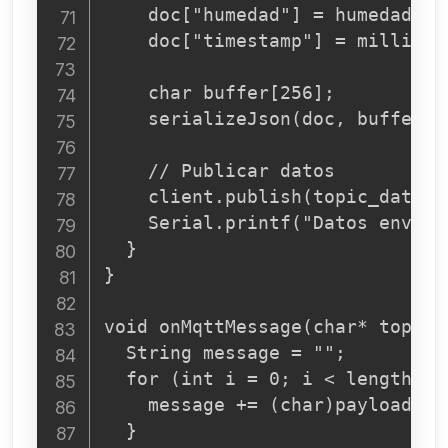
    doc["humedad"] = humedad;

    doc["timestamp"] = millis();
    char buffer[256];

    serializeJson(doc, buffer);

    // Publicar datos

    client.publish(topic_data, b
    Serial.printf("Datos enviad
  }

}

void onMqttMessage(char* topic,
  String message = "";

  for (int i = 0; i < length; i+
    message += (char)payload[i];
  }
