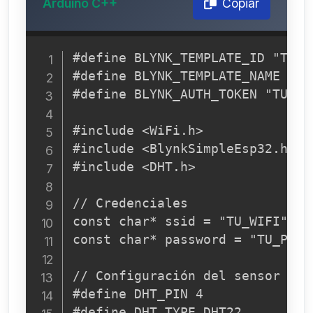
Arduino C++
Copiar
#define BLYNK_TEMPLATE_ID "TU_TE
#define BLYNK_TEMPLATE_NAME "ES
#define BLYNK_AUTH_TOKEN "TU_AUT
#include <WiFi.h>

#include <BlynkSimpleEsp32.h>

#include <DHT.h>

// Credenciales

const char* ssid = "TU_WIFI";

const char* password = "TU_PASSW
// Configuración del sensor

#define DHT_PIN 4

#define DHT_TYPE DHT22
