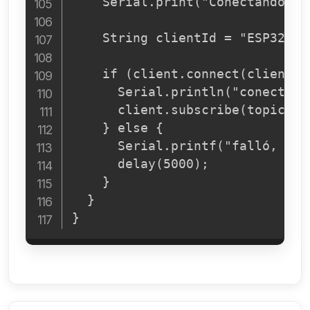
    Serial.print("Conectando a M
    String clientId = "ESP32Cli
    if (client.connect(clientId
      Serial.println("conectado"
      client.subscribe(topic_con
    } else {

      Serial.printf("falló, rc=
      delay(5000);

    }

  }

}