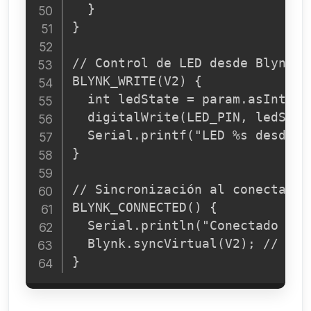
  }

}

// Control de LED desde Blynk

BLYNK_WRITE(V2) {

  int ledState = param.asInt();

  digitalWrite(LED_PIN, ledState
  Serial.printf("LED %s desde B
}

// Sincronización al conectar

BLYNK_CONNECTED() {

  Serial.println("Conectado a Bl
  Blynk.syncVirtual(V2); // Sin
}