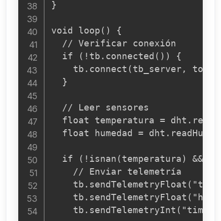
}

void loop() {

  // Verificar conexión

  if (!tb.connected()) {

    tb.connect(tb_server, token)
  }

  // Leer sensores

  float temperatura = dht.readT
  float humedad = dht.readHumidi
  if (!isnan(temperatura) && !i
    // Enviar telemetría

    tb.sendTelemetryFloat("temp
    tb.sendTelemetryFloat("hume
    tb.sendTelemetryInt("timest