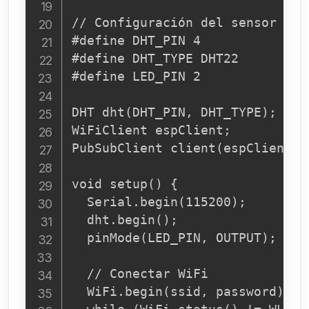
// Configuración del sensor

#define DHT_PIN 4

#define DHT_TYPE DHT22

#define LED_PIN 2

DHT dht(DHT_PIN, DHT_TYPE);

WiFiClient espClient;

PubSubClient client(espClient);

void setup() {

  Serial.begin(115200);

  dht.begin();

  pinMode(LED_PIN, OUTPUT);

  // Conectar WiFi

  WiFi.begin(ssid, password);
