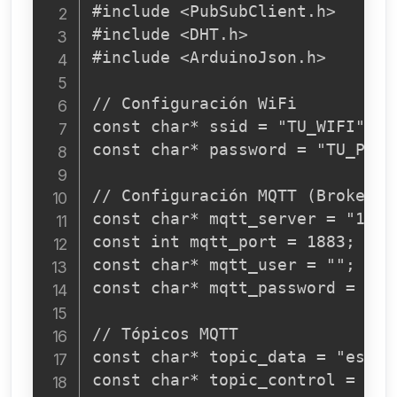
#include <PubSubClient.h>

#include <DHT.h>

#include <ArduinoJson.h>

// Configuración WiFi

const char* ssid = "TU_WIFI";

const char* password = "TU_PASSW
// Configuración MQTT (Broker l
const char* mqtt_server = "192.
const int mqtt_port = 1883;

const char* mqtt_user = ""; // 
const char* mqtt_password = "";
// Tópicos MQTT

const char* topic_data = "esp32/
const char* topic_control = "es