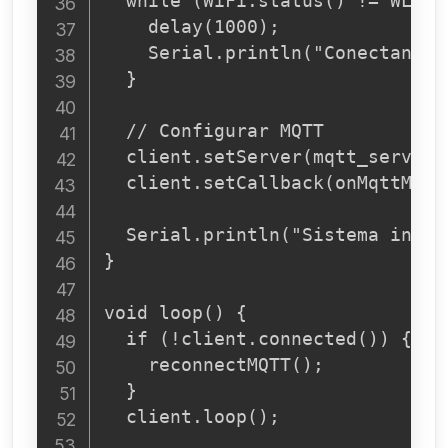
  while (WiFi.status() != WL_CON
    delay(1000);

    Serial.println("Conectando a
  }

  // Configurar MQTT

  client.setServer(mqtt_server, 
  client.setCallback(onMqttMessa
  Serial.println("Sistema inicia
}

void loop() {

  if (!client.connected()) {

    reconnectMQTT();

  }

  client.loop();
