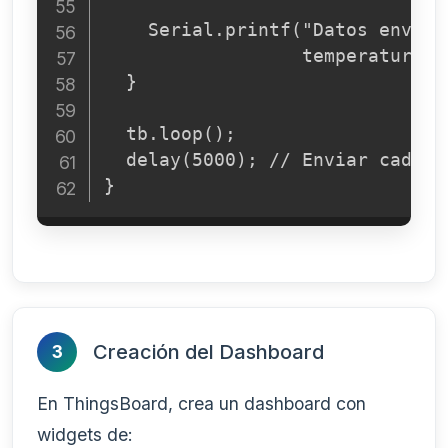
    Serial.printf("Datos enviad
                  temperatura, h
  }

  tb.loop();

  delay(5000); // Enviar cada 5 
}
Creación del Dashboard
3
En ThingsBoard, crea un dashboard con
widgets de: