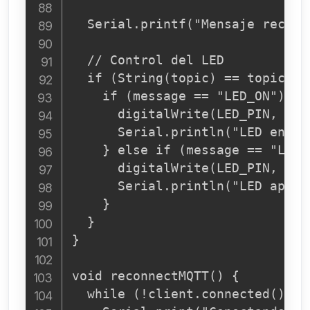
  Serial.printf("Mensaje recibi
  // Control del LED

  if (String(topic) == topic_con
    if (message == "LED_ON") {

      digitalWrite(LED_PIN, HIGH
      Serial.println("LED encend
    } else if (message == "LED_O
      digitalWrite(LED_PIN, LOW)
      Serial.println("LED apagad
    }

  }

}

void reconnectMQTT() {

  while (!client.connected()) {
