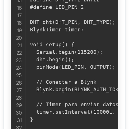
#define LED_PIN 2

DHT dht(DHT_PIN, DHT_TYPE);

BlynkTimer timer;

void setup() {

  Serial.begin(115200);

  dht.begin();

  pinMode(LED_PIN, OUTPUT);

  // Conectar a Blynk

  Blynk.begin(BLYNK_AUTH_TOKEN,
  // Timer para enviar datos ca
  timer.setInterval(10000L, sen
}
