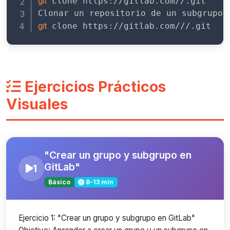
git
 clone https://gitlab.com//.git

git
 clone https://gitlab.com///.git
Ejercicios Prácticos
Visuales
"Crear un grupo y subgrupo en
GitLab"
1
Básico
8-13 min
Ejercicio 1: "Crear un grupo y subgrupo en GitLab"