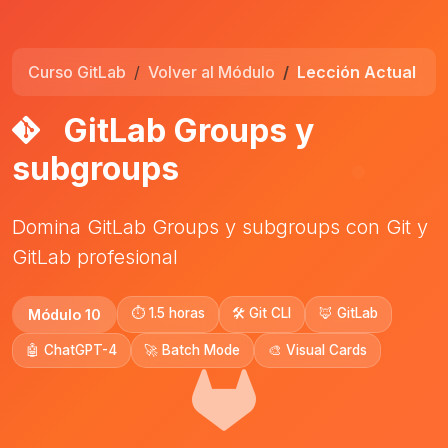
Curso GitLab
Volver al Módulo
Lección Actual
GitLab Groups y
subgroups
Domina GitLab Groups y subgroups con Git y
GitLab profesional
⏱️ 1.5 horas
🛠️ Git CLI
🦊 GitLab
Módulo 10
🤖 ChatGPT-4
🚀 Batch Mode
🎨 Visual Cards