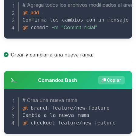
# Agrega todos los archivos modificados al área
git
add
.
git
-m
"Commit inicial"
 commit 
Crear y cambiar a una nueva rama:
Comandos Bash
Copiar
# Crea una nueva rama
git
 branch feature/new-feature

git
 checkout feature/new-feature