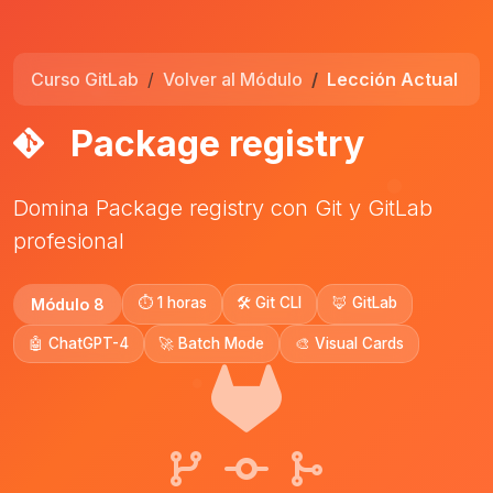
Curso GitLab
Volver al Módulo
Lección Actual
Package registry
Domina Package registry con Git y GitLab
profesional
⏱️ 1 horas
🛠️ Git CLI
🦊 GitLab
Módulo 8
🤖 ChatGPT-4
🚀 Batch Mode
🎨 Visual Cards