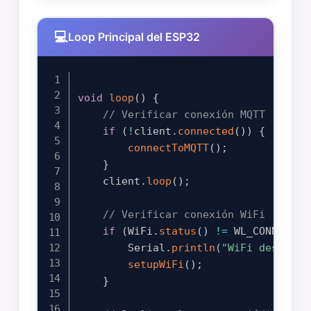
Loop Principal del ESP32
void
loop
(
)
{
// Verificar conexión MQTT
if
(
!
client
.
connected
(
)
)
{
connectToMQTT
(
)
;
}
    client
.
loop
(
)
;
// Verificar conexión WiFi
if
(
WiFi
.
status
(
)
!=
 WL_CONNECTED
        Serial
.
println
(
"WiFi desconec
setupWiFi
(
)
;
}