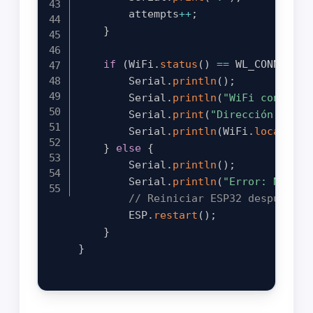
        attempts
++
;
}
if
(
WiFi
.
status
(
)
==
 WL_CONNECTED
        Serial
.
println
(
)
;
        Serial
.
println
(
"WiFi conectad
        Serial
.
print
(
"Dirección IP: "
        Serial
.
println
(
WiFi
.
localIP
(
)
}
else
{
        Serial
.
println
(
)
;
        Serial
.
println
(
"Error: No se 
// Reiniciar ESP32 después de
        ESP
.
restart
(
)
;
}
}