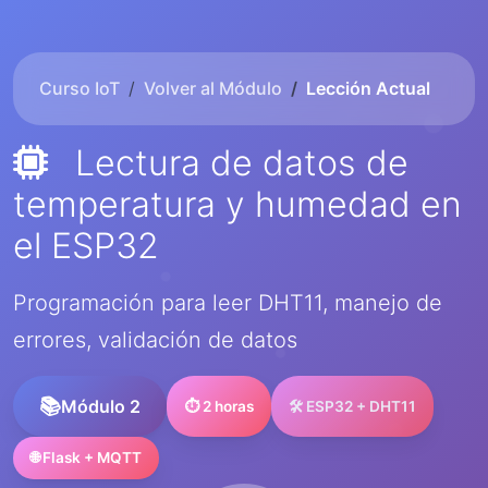
Curso IoT
Volver al Módulo
Lección Actual
Lectura de datos de
temperatura y humedad en
el ESP32
Programación para leer DHT11, manejo de
errores, validación de datos
Módulo 2
⏱️ 2 horas
🛠️ ESP32 + DHT11
🌐 Flask + MQTT