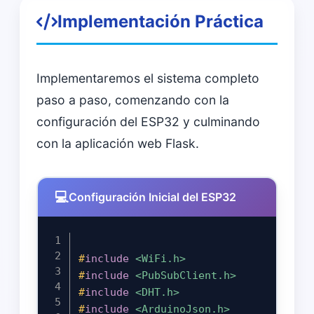
Implementación Práctica
Implementaremos el sistema completo
paso a paso, comenzando con la
configuración del ESP32 y culminando
con la aplicación web Flask.
Configuración Inicial del ESP32
#
include
<WiFi.h>
#
include
<PubSubClient.h>
#
include
<DHT.h>
#
include
<ArduinoJson.h>