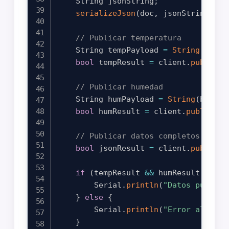
    String jsonString
;
serializeJson
(
doc
,
 jsonString
)
;
// Publicar temperatura
    String tempPayload 
=
String
(
tempe
bool
 tempResult 
=
 client
.
publish
(
// Publicar humedad
    String humPayload 
=
String
(
humidi
bool
 humResult 
=
 client
.
publish
(
t
// Publicar datos completos en JS
bool
 jsonResult 
=
 client
.
publish
(
if
(
tempResult 
&&
 humResult 
&&
 js
        Serial
.
println
(
"Datos publica
}
else
{
        Serial
.
println
(
"Error al publ
}