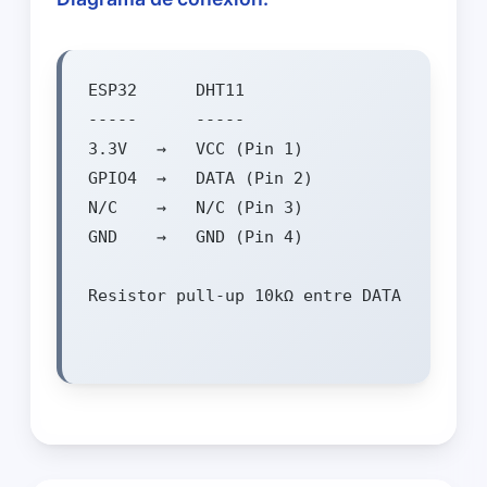
ESP32      DHT11

-----      -----

3.3V   →   VCC (Pin 1)

GPIO4  →   DATA (Pin 2)

N/C    →   N/C (Pin 3)

GND    →   GND (Pin 4)

Resistor pull-up 10kΩ entre DATA y VCC
