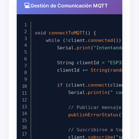
Gestión de Comunicación MQTT
void
connectToMQTT
(
)
{
while
(
!
client
.
connected
(
)
)
{
        Serial
.
print
(
"Intentando cone
        String clientId 
=
"ESP32Clien
        clientId 
+=
String
(
random
(
0xf
if
(
client
.
connect
(
clientId
.
c
            Serial
.
println
(
" conectad
// Publicar mensaje de co
publishErrorStatus
(
"ESP32
// Suscribirse a topics d
            client
.
subscribe
(
"sensors