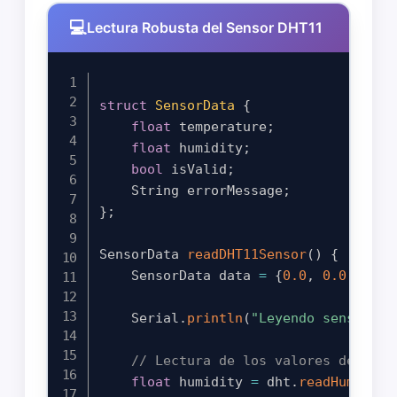
Lectura Robusta del Sensor DHT11
struct
SensorData
{
float
 temperature
;
float
 humidity
;
bool
 isValid
;
    String errorMessage
;
}
;
SensorData 
readDHT11Sensor
(
)
{
    SensorData data 
=
{
0.0
,
0.0
,
fals
    Serial
.
println
(
"Leyendo sensor DH
// Lectura de los valores del sen
float
 humidity 
=
 dht
.
readHumidity