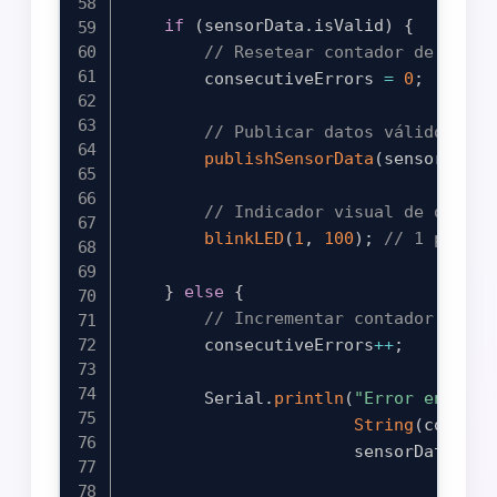
if
(
sensorData
.
isValid
)
{
// Resetear contador de error
        consecutiveErrors 
=
0
;
// Publicar datos válidos via
publishSensorData
(
sensorData
.
// Indicador visual de operac
blinkLED
(
1
,
100
)
;
// 1 parpad
}
else
{
// Incrementar contador de er
        consecutiveErrors
++
;
        Serial
.
println
(
"Error en lect
String
(
consecu
                       sensorData
.
err