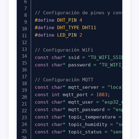
// Configuración de pines y constante
#
define
DHT_PIN
4
#
define
DHT_TYPE
DHT11
#
define
LED_PIN
2
// Configuración WiFi
const
char
*
 ssid 
=
"TU_WIFI_SSID"
;
const
char
*
 password 
=
"TU_WIFI_PASSW
// Configuración MQTT
const
char
*
 mqtt_server 
=
"localhost"
const
int
 mqtt_port 
=
1883
;
const
char
*
 mqtt_user 
=
"esp32_user"
;
const
char
*
 mqtt_password 
=
"esp32_pa
const
char
*
 topic_temperature 
=
"sens
const
char
*
 topic_humidity 
=
"sensors
const
char
*
 topic_status 
=
"sensors/s