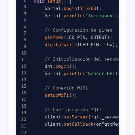
void
setup
(
)
{
    Serial
.
begin
(
115200
)
;
    Serial
.
println
(
"Iniciando sistema
// Configuración de pines
pinMode
(
LED_PIN
,
 OUTPUT
)
;
digitalWrite
(
LED_PIN
,
 LOW
)
;
// Inicialización del sensor DHT1
    dht
.
begin
(
)
;
    Serial
.
println
(
"Sensor DHT11 inic
// Conexión WiFi
setupWiFi
(
)
;
// Configuración MQTT
    client
.
setServer
(
mqtt_server
,
 mqt
    client
.
setCallback
(
onMqttMessage
)