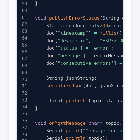
}
void
publishErrorStatus
(
String errorM
    StaticJsonDocument
<
200
>
 doc
;
    doc
[
"timestamp"
]
=
millis
(
)
;
    doc
[
"device_id"
]
=
"ESP32-DHT11-0
    doc
[
"status"
]
=
"error"
;
    doc
[
"message"
]
=
 errorMessage
;
    doc
[
"consecutive_errors"
]
=
 conse
    String jsonString
;
serializeJson
(
doc
,
 jsonString
)
;
    client
.
publish
(
topic_status
,
 json
}
void
onMqttMessage
(
char
*
 topic
,
 byte
*
    Serial
.
print
(
"Mensaje recibido en
    Serial
.
println
(
topic
)
;