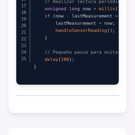
// Realizar lectura periódica del
unsigned
long
 now 
=
millis
(
)
;
if
(
now 
-
 lastMeasurement 
>
 measu
        lastMeasurement 
=
 now
;
handleSensorReading
(
)
;
}
// Pequeña pausa para evitar satu
delay
(
100
)
;
}