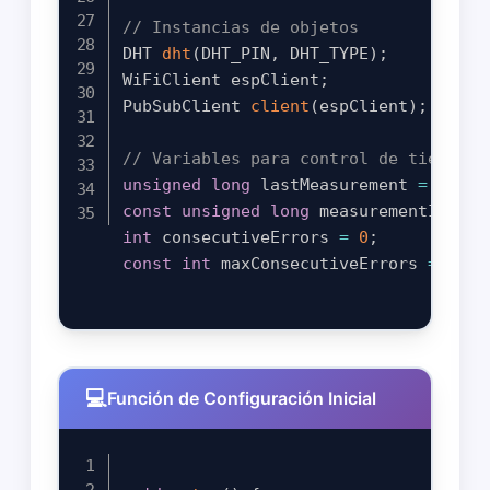
// Instancias de objetos
DHT 
dht
(
DHT_PIN
,
 DHT_TYPE
)
;
WiFiClient espClient
;
PubSubClient 
client
(
espClient
)
;
// Variables para control de tiempo y
unsigned
long
 lastMeasurement 
=
0
;
const
unsigned
long
 measurementInterv
int
 consecutiveErrors 
=
0
;
const
int
 maxConsecutiveErrors 
=
5
;
Función de Configuración Inicial