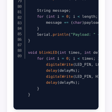
    String message
;
for
(
int
 i 
=
0
;
 i 
<
 length
;
 i
++
)
        message 
+=
(
char
)
payload
[
i
]
;
}
    Serial
.
println
(
"Payload: "
+
 mess
}
void
blinkLED
(
int
 times
,
int
 delayMs
)
for
(
int
 i 
=
0
;
 i 
<
 times
;
 i
++
)
{
digitalWrite
(
LED_PIN
,
 LOW
)
;
delay
(
delayMs
)
;
digitalWrite
(
LED_PIN
,
 HIGH
)
;
delay
(
delayMs
)
;
}
}