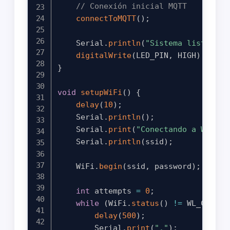
// Conexión inicial MQTT
connectToMQTT
(
)
;
    Serial
.
println
(
"Sistema listo par
digitalWrite
(
LED_PIN
,
 HIGH
)
;
// I
}
void
setupWiFi
(
)
{
delay
(
10
)
;
    Serial
.
println
(
)
;
    Serial
.
print
(
"Conectando a WiFi: 
    Serial
.
println
(
ssid
)
;
    WiFi
.
begin
(
ssid
,
 password
)
;
int
 attempts 
=
0
;
while
(
WiFi
.
status
(
)
!=
 WL_CONNEC
delay
(
500
)
;
        Serial
.
print
(
"."
)
;