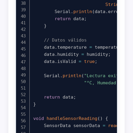
String
(
hum
        Serial
.
println
(
data
.
errorMess
return
 data
;
}
// Datos válidos
    data
.
temperature 
=
 temperature
;
    data
.
humidity 
=
 humidity
;
    data
.
isValid 
=
true
;
    Serial
.
println
(
"Lectura exitosa -
"°C, Humedad: "
+
return
 data
;
}
void
handleSensorReading
(
)
{
    SensorData sensorData 
=
readDHT11