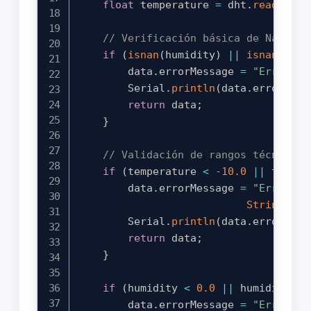
float
 temperature 
=
 dht
.
readTempe
// Verificación básica de NaN
if
(
isnan
(
humidity
)
||
isnan
(
temp
        data
.
errorMessage 
=
"Error: L
        Serial
.
println
(
data
.
errorMess
return
 data
;
}
// Validación de rangos técnicos 
if
(
temperature 
<
-
10.0
||
 temper
        data
.
errorMessage 
=
"Error: T
String
(
tem
        Serial
.
println
(
data
.
errorMess
return
 data
;
}
if
(
humidity 
<
0.0
||
 humidity 
>
        data
.
errorMessage 
=
"Error: H