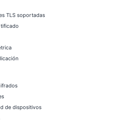
ones TLS soportadas
tificado
trica
licación
ifrados
es
ad de dispositivos
s