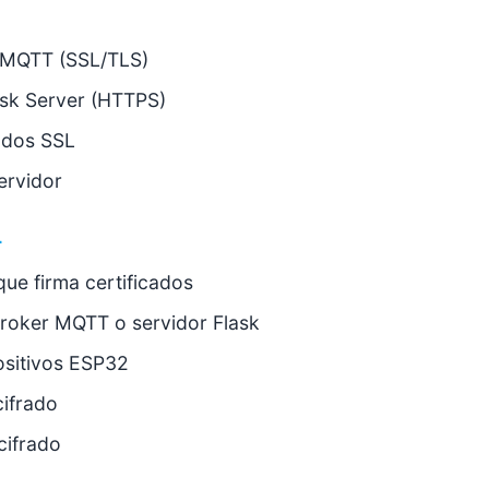
MQTT (SSL/TLS)
sk Server (HTTPS)
ados SSL
ervidor
L
ue firma certificados
 broker MQTT o servidor Flask
ositivos ESP32
cifrado
cifrado