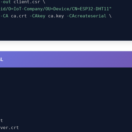
 
-out
 client.csr 
\
rid/O=IoT-Company/OU=Device/CN=ESP32-DHT11"
 
-CA
 ca.crt 
-CAkey
 ca.key 
-CAcreateserial
\
SL
t

ver.crt
