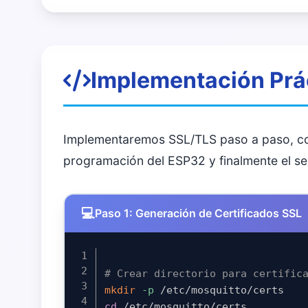
Implementación Prá
Implementaremos SSL/TLS paso a paso, com
programación del ESP32 y finalmente el s
Paso 1: Generación de Certificados SSL
# Crear directorio para certific
mkdir
-p
cd
 /etc/mosquitto/certs
