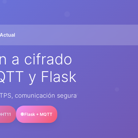
 Actual
n a cifrado
TT y Flask
TTPS, comunicación segura
 DHT11
🌐 Flask + MQTT