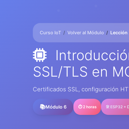
Curso IoT
Volver al Módulo
Lección
Introducció
SSL/TLS en MQ
Certificados SSL, configuración H
Módulo 6
⏱️ 2 horas
🛠️ ESP32 +