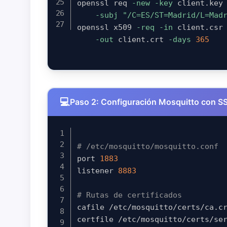
openssl req 
-new
-key
 client.key
-subj
"/C=ES/ST=Madrid/L=Mad
openssl x509 
-req
-in
 client.csr
-out
 client.crt 
-days
365
Paso 2: Configuración Mosquitto con S
# /etc/mosquitto/mosquitto.conf
port 
1883
listener 
8883
# Rutas de certificados
cafile /etc/mosquitto/certs/ca.cr
certfile /etc/mosquitto/certs/ser