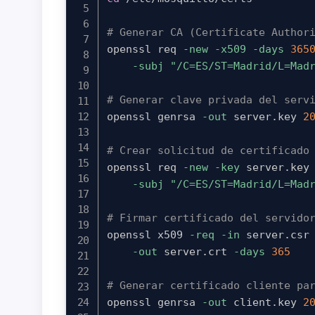
# Generar CA (Certificate Author
openssl req 
-new
-x509
-days
365
-subj
"/C=ES/ST=Madrid/L=Mad
# Generar clave privada del serv
openssl genrsa 
-out
 server.key 
2
# Crear solicitud de certificado
openssl req 
-new
-key
 server.key
-subj
"/C=ES/ST=Madrid/L=Mad
# Firmar certificado del servido
openssl x509 
-req
-in
 server.csr
-out
 server.crt 
-days
365
# Generar certificado cliente pa
openssl genrsa 
-out
 client.key 
2