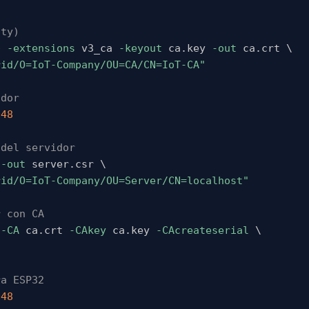
ity)
0
-extensions
 v3_ca 
-keyout
 ca.key 
-out
 ca.crt 
\
rid/O=IoT-Company/OU=CA/CN=IoT-CA"
idor
048
 del servidor
 
-out
 server.csr 
\
rid/O=IoT-Company/OU=Server/CN=localhost"
r con CA
 
-CA
 ca.crt 
-CAkey
 ca.key 
-CAcreateserial
\
ra ESP32
048