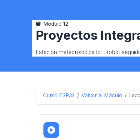
Módulo 12
Proyectos Integr
Estación meteorológica IoT, robot segui
Curso ESP32
Volver al Módulo
Lecc